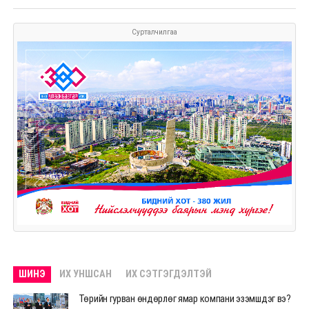
Сурталчилгаа
ШИНЭ
ИХ УНШСАН
ИХ СЭТГЭГДЭЛТЭЙ
Төрийн гурван өндөрлөг ямар компани эзэмшдэг вэ?