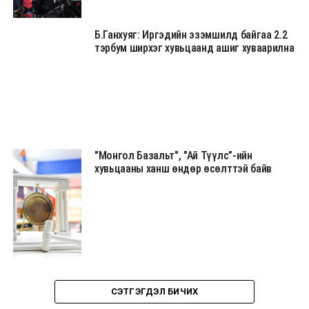
Б.Ганхуяг: Иргэдийн эзэмшилд байгаа 2.2
тэрбум ширхэг хувьцаанд ашиг хуваарилна
"Монгол Базальт", "Ай Түүлс”-ийн
хувьцааны ханш өндөр өсөлттэй байв
СЭТГЭГДЭЛ БИЧИХ