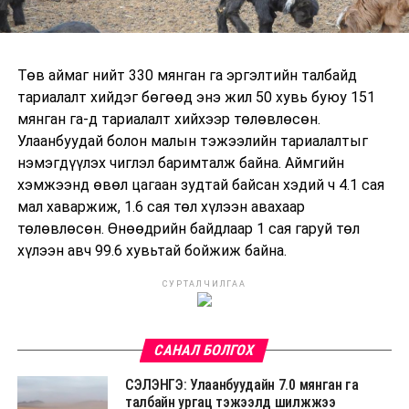
Төв аймаг нийт 330 мянган га эргэлтийн талбайд
тариалалт хийдэг бөгөөд энэ жил 50 хувь буюу 151
мянган га-д тариалалт хийхээр төлөвлөсөн.
Улаанбуудай болон малын тэжээлийн тариалалтыг
нэмэгдүүлэх чиглэл баримталж байна. Аймгийн
хэмжээнд өвөл цагаан зудтай байсан хэдий ч 4.1 сая
мал хаваржиж, 1.6 сая төл хүлээн авахаар
төлөвлөсөн. Өнөөдрийн байдлаар 1 сая гаруй төл
хүлээн авч 99.6 хувьтай бойжиж байна.
СУРТАЛЧИЛГАА
САНАЛ БОЛГОХ
СЭЛЭНГЭ: Улаанбуудайн 7.0 мянган га
талбайн ургац тэжээлд шилжжээ