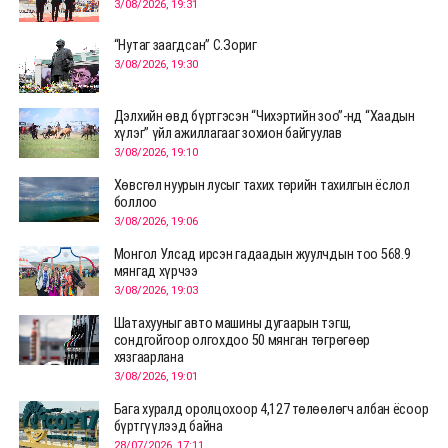
3/08/2026, 19:31
“Нутаг заагдсан” С.Зориг
3/08/2026, 19:30
Дэлхийн өвд бүртгэсэн “Чихэртийн зоо”-нд “Хаадын
хүлэг” үйл ажиллагааг зохион байгуулав
3/08/2026, 19:10
Хөвсгөл нуурын лусыг тахих төрийн тахилгын ёслол
боллоо
3/08/2026, 19:06
Монгол Улсад ирсэн гадаадын жуулчдын тоо 568.9
мянгад хүрчээ
3/08/2026, 19:03
Шатахууныг авто машины дугаарын тэгш,
сондгойгоор олгохдоо 50 мянган төгрөгөөр
хязгаарлана
3/08/2026, 19:01
Бага хуралд оролцохоор 4,127 төлөөлөгч албан ёсоор
бүртгүүлээд байна
28/07/2026, 17:11