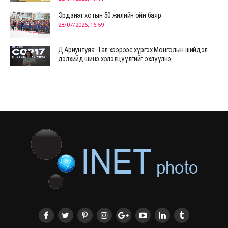
Эрдэнэт хотын 50 жилийн ойн баяр
28/07/2026, 16:59
Д.Ариунтуяа: Тал хээрээс хүргэх Монголын шийдэл
дэлхийд шинэ хэлэлцүүлгийг эхлүүлнэ
28/07/2026, 12:09
СЭЛЭНГЭ: МОНЦАМЭ-гийн анхны мэдээ дамжуулсан
түүхэн байр хадгалагдаж байна
28/07/2026, 12:06
Монгол Улсад энэ оны эхний хагас жилд 417.6 мянган
жуулчин иржээ
28/07/2026, 12:04
ХӨВСГӨЛ Нутгийн зөвлөлөөс МУАЖ Д.Цэрэндарьзавт
2 өрөө байр олгоно
20/07/2026, 19:22
ХӨВСГӨЛ Нутгийн зөвлөлөөс МУАЖ Д.Цэрэндарьзавт
2 өрөө байр олгоно
20/07/2026, 19:21