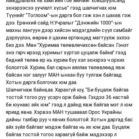
Амьдралынх нь хамгийн гоё мөчийг хойшлуулсанд
эхнэрээсээ уучлалт хүсье” гээд шалчигнах юм.
Түүнийг “Тоглоом”-ын дарга бол гэж хэн л шахав гэж
дээ. Ерөнхий сайд Н.Учралыг “Дэнжийн 1000”-ын
махны лангуун дээр хийсэн мэдэгдлийн сүүл самбайг
дэрлүүлэн, өөрөө л цахим ертөнцөд магтуулж эхлээ
биз дээ. Мөн "Хуримаа төлөвлөчихсөн байсан. Гэнэт
энэ гарч ирээд хуримыг хүртэл цуцалж байна" гээд
бидний төлөө ер нь хурим бүү хэл эхнэрээ ч орхих
бололтой. Хурим, бал сарын аяллаа төлөвлөөд явж
байсан нэг залууг МАН-ынхан буу тулгаж байгаад
Хотын дарга болгочих юм даа.
Шалчигнаж байна,аа. Харахгүй юу, “Би буцалж байгаа
тостой тогоо руу үсэрч орж байна. Гэхдээ 36 настай
би юунаас айх юм” гээд л дайнд явж байгаа мэт л юм
яриад явна. Хэрвээ МАН тушаавал Орос Украйны
дайны талбар руу ч явчих бололтой. Хотын даргад бас
айх зүйл байгааг мэдэж байгаа нь их юм даа. Буцалж
байгаа тостой тогоо хараагүй байж мэдэхээр л