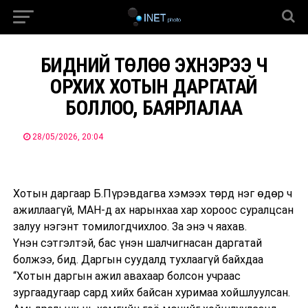
БИДНИЙ ТӨЛӨӨ ЭХНЭРЭЭ Ч
ОРХИХ ХОТЫН ДАРГАТАЙ
БОЛЛОО, БАЯРЛАЛАА
28/05/2026, 20:04
Хотын даргаар Б.Пүрэвдагва хэмээх төрд нэг өдөр ч
ажиллаагүй, МАН-д ах нарынхаа хар хороос суралцсан
залуу нэгэнт томилогдчихлоо. За энэ ч яахав.
Үнэн сэтгэлтэй, бас үнэн шалчигнасан даргатай
болжээ, бид. Даргын суудалд тухлаагүй байхдаа
“Хотын даргын ажил авахаар болсон учраас
зургаадугаар сард хийх байсан хуримаа хойшлуулсан.