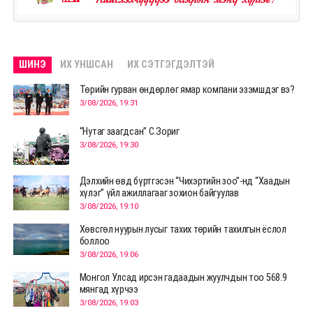
ШИНЭ
ИХ УНШСАН
ИХ СЭТГЭГДЭЛТЭЙ
Төрийн гурван өндөрлөг ямар компани эзэмшдэг вэ?
3/08/2026, 19:31
“Нутаг заагдсан” С.Зориг
3/08/2026, 19:30
Дэлхийн өвд бүртгэсэн “Чихэртийн зоо”-нд “Хаадын
хүлэг” үйл ажиллагааг зохион байгуулав
3/08/2026, 19:10
Хөвсгөл нуурын лусыг тахих төрийн тахилгын ёслол
боллоо
3/08/2026, 19:06
Монгол Улсад ирсэн гадаадын жуулчдын тоо 568.9
мянгад хүрчээ
3/08/2026, 19:03