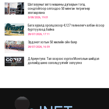
Шатахууныг авто машины дугаарын тэгш,
сондгойгоор олгохдоо 50 мянган төгрөгөөр
хязгаарлана
3/08/2026, 19:01
Бага хуралд оролцохоор 4,127 төлөөлөгч албан ёсоор
бүртгүүлээд байна
28/07/2026, 17:11
Эрдэнэт хотын 50 жилийн ойн баяр
28/07/2026, 16:59
Д.Ариунтуяа: Тал хээрээс хүргэх Монголын шийдэл
дэлхийд шинэ хэлэлцүүлгийг эхлүүлнэ
28/07/2026, 12:09
СЭЛЭНГЭ: МОНЦАМЭ-гийн анхны мэдээ дамжуулсан
түүхэн байр хадгалагдаж байна
28/07/2026, 12:06
Монгол Улсад энэ оны эхний хагас жилд 417.6 мянган
жуулчин иржээ
28/07/2026, 12:04