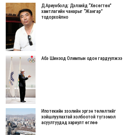
Д.Ариунболд: Дэлхийд “Хөсөгтөн”
хамтлагийн чанарыг “Жангар”
тодорхойлно
Абэ Шинзод Олимпын одон гардуулжээ
Ипотекийн зээлийн эргэн төлөлтийг
хойшлуулахтай холбоотой түгээмэл
асуултуудад хариулт өглөө