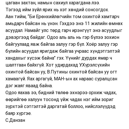
цагаан захтан, намын сахиул харагдана лээ.
Тэгээд ийм зүйл ярих нь хэт хөндий сонсогдох.
Аан тийм, “Би Ерөнхийлөгчийн том охинтой хамтарч
амьдарч байсан нь үнэн. Гэхдээ энэ 11 жилийн өмнөх
асуудал. Намайг улс төрд гарч ирэнгүүт энэ асуудлыг
дэвэргээд байдаг. Одоо аль аль нь гэр бүлээ зохион
байгуулаад явж байгаа залуу гэр бүл. Хоёр залуу гэр
бүлийн асуудал яригдаж байгаа учраас хүндэтгэлтэй
хандахыг хүсэж байна” гэх. Үүнийг дурдах ямар ч
шалтгаан байхгүй. Хот удирдахад У.Хүрэлсүхийн
охинтой байсан уу, В.Путины охинтой байсан уу огт
хамаагүй. Яах аргагүй, МАН-ын ах нараас суралцсан
дэг жаяг яваад байна.
Одоо яахав ээ, бидний төлөө эхнэрээ орхиж чадах,
өөрийгөө халуун тосонд үйж чадах нэг ийм зориг
зүрхтэй сэтгэлтэй даргатай боллоо, нийслэлүүдэд
баяр хүргэе.
С.Данзан