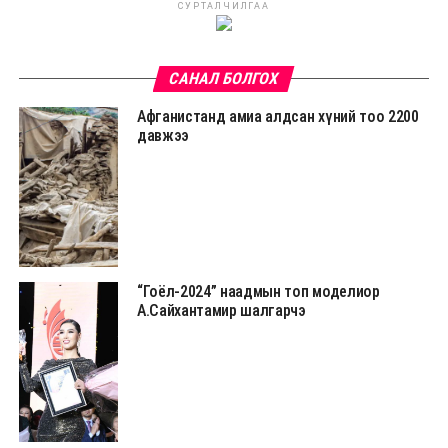
СУРТАЛЧИЛГАА
САНАЛ БОЛГОХ
Афганистанд амиа алдсан хүний тоо 2200
давжээ
“Гоёл-2024” наадмын топ моделиор
А.Сайхантамир шалгарчэ