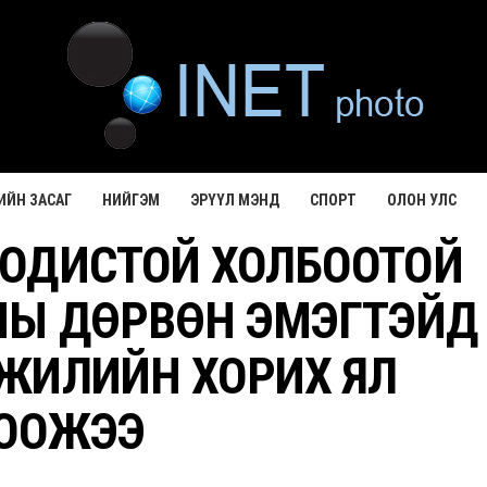
ИЙН ЗАСАГ
НИЙГЭМ
ЭРҮҮЛ МЭНД
СПОРТ
ОЛОН УЛС
ОДИСТОЙ ХОЛБООТОЙ
СНЫ ДӨРВӨН ЭМЭГТЭЙД
ЖИЛИЙН ХОРИХ ЯЛ
ООЖЭЭ