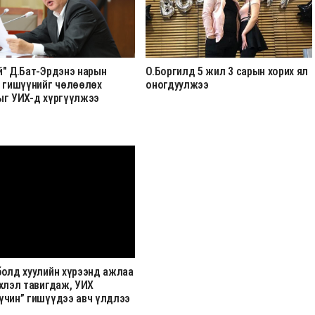
й" Д.Бат-Эрдэнэ нарын
О.Боргилд 5 жил 3 сарын хорих ял
н гишүүнийг чөлөөлөх
оногдуулжээ
ыг УИХ-д хүргүүлжээ
болд хуулийн хүрээнд ажлаа
хлэл тавигдаж, УИХ
үчин” гишүүдээ авч үлдлээ