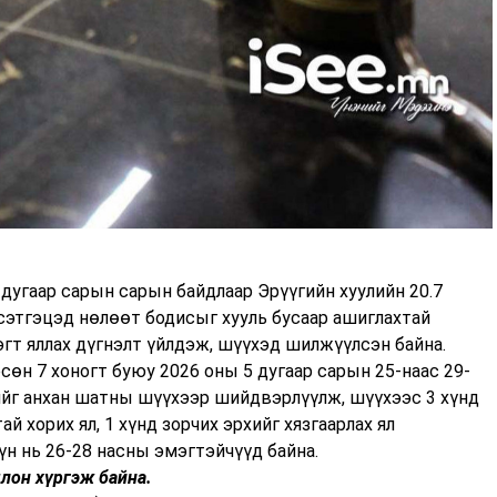
дугаар сарын сарын байдлаар Эрүүгийн хуулийн 20.7
 сэтгэцэд нөлөөт бодисыг хууль бусаар ашиглахтай
эгт яллах дүгнэлт үйлдэж, шүүхэд шилжүүлсэн байна.
өн 7 хоногт буюу 2026 оны 5 дугаар сарын 25-наас 29-
гийг анхан шатны шүүхээр шийдвэрлүүлж, шүүхээс 3 хүнд
ай хорих ял, 1 хүнд зорчих эрхийг хязгаарлах ял
үн нь 26-28 насны эмэгтэйчүүд байна.
лон хүргэж байна.