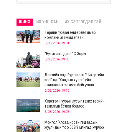
ШИНЭ
ИХ УНШСАН
ИХ СЭТГЭГДЭЛТЭЙ
Төрийн гурван өндөрлөг ямар
компани эзэмшдэг вэ?
3/08/2026, 19:31
“Нутаг заагдсан” С.Зориг
3/08/2026, 19:30
Дэлхийн өвд бүртгэсэн “Чихэртийн
зоо”-нд “Хаадын хүлэг” үйл
ажиллагааг зохион байгуулав
3/08/2026, 19:10
Хөвсгөл нуурын лусыг тахих төрийн
тахилгын ёслол боллоо
3/08/2026, 19:06
Монгол Улсад ирсэн гадаадын
жуулчдын тоо 568.9 мянгад хүрчээ