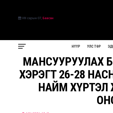
VIII сарын 07
,
Баасан
НҮҮР
УЛС ТӨР
ЭД
МАНСУУРУУЛАХ Б
ХЭРЭГТ 26-28 НА
НАЙМ ХҮРТЭЛ 
ОН