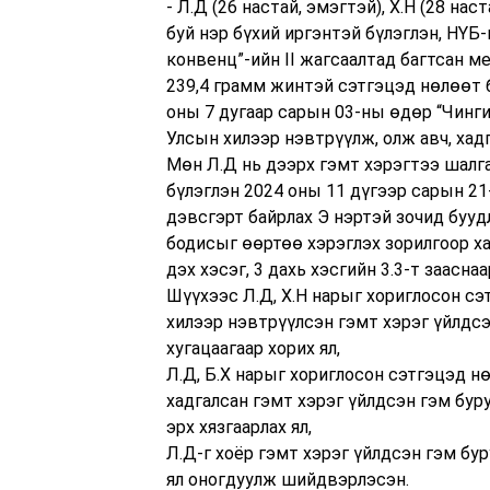
- Л.Д (26 настай, эмэгтэй), Х.Н (28 на
буй нэр бүхий иргэнтэй бүлэглэн, НҮБ
конвенц”-ийн II жагсаалтад багтсан 
239,4 грамм жинтэй сэтгэцэд нөлөөт 
оны 7 дугаар сарын 03-ны өдөр “Чинг
Улсын хилээр нэвтрүүлж, олж авч, хад
Мөн Л.Д нь дээрх гэмт хэрэгтээ шалга
бүлэглэн 2024 оны 11 дүгээр сарын 21
дэвсгэрт байрлах Э нэртэй зочид буу
бодисыг өөртөө хэрэглэх зорилгоор ха
дэх хэсэг, 3 дахь хэсгийн 3.3-т заасн
Шүүхээс Л.Д, Х.Н нарыг хориглосон с
хилээр нэвтрүүлсэн гэмт хэрэг үйлдсэ
хугацаагаар хорих ял,
Л.Д, Б.Х нарыг хориглосон сэтгэцэд н
хадгалсан гэмт хэрэг үйлдсэн гэм буру
эрх хязгаарлах ял,
Л.Д-г хоёр гэмт хэрэг үйлдсэн гэм бур
ял оногдуулж шийдвэрлэсэн.