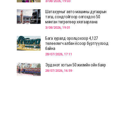
3/08/2026, 19:03
Шатахууныг авто машины дугаарын
тэгш, сондгойгоор олгохдоо 50
мянган төгрөгөөр хязгаарлана
3/08/2026, 19:01
Бага хуралд оролцохоор 4,127
төлөөлөгч албан ёсоор бүртгүүлээд
байна
28/07/2026, 17:11
Эрдэнэт хотын 50 жилийн ойн баяр
28/07/2026, 16:59
Д.Ариунтуяа: Тал хээрээс хүргэх
Монголын шийдэл дэлхийд шинэ
хэлэлцүүлгийг эхлүүлнэ
28/07/2026, 12:09
СЭЛЭНГЭ: МОНЦАМЭ-гийн анхны
мэдээ дамжуулсан түүхэн байр
хадгалагдаж байна
28/07/2026, 12:06