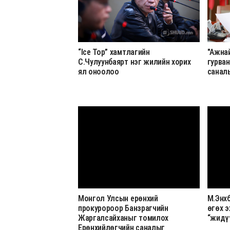
“Ice Top” хамтлагийн
"Ажна
С.Чулуунбаярт нэг жилийн хорих
гурва
ял оноолоо
санал
Монгол Улсын ерөнхий
М.Энх
прокуророор Банзрагчийн
өгөх э
Жаргалсайханыг томилох
“жидү
Ерөнхийлөгчийн саналыг