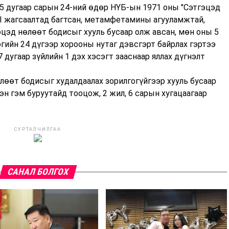
ы 5 дугаар сарын 24-ний өдөр НҮБ-ын 1971 оны "Сэтгэцэд
I жагсаалтад багтсан, метамфетамины агууламжтай,
эцэд нөлөөт бодисыг хууль бусаар олж авсан, мөн оны 5
гийн 24 дүгээр хорооны нутаг дэвсгэрт байрлах гэртээ
7 дугаар зүйлийн 1 дэх хэсэгт зааснаар яллах дүгнэлт
лөөт бодисыг худалдаалах зорилгогүйгээр хууль бусаар
эн гэм буруутайд тооцож, 2 жил, 6 сарын хугацаагаар
СУРТАЛЧИЛГАА
САНАЛ БОЛГОХ