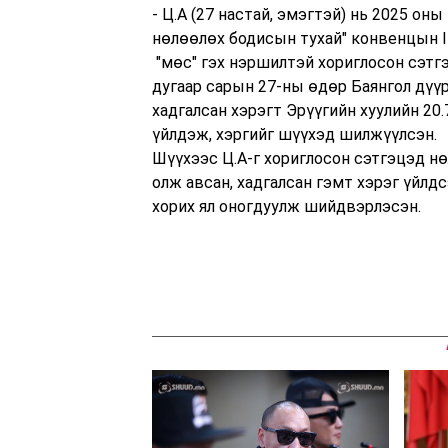
- Ц.А (27 настай, эмэгтэй) нь 2025 он
нөлөөлөх бодисын тухай" конвенцын I
"мөс" гэх нэршилтэй хориглосон сэтг
дугаар сарын 27-ны өдөр Баянгол дүүр
хадгалсан хэрэгт Эрүүгийн хуулийн 20.
үйлдэж, хэргийг шүүхэд шилжүүлсэн.
Шүүхээс Ц.А-г хориглосон сэтгэцэд нө
олж авсан, хадгалсан гэмт хэрэг үйлдс
хорих ял оногдуулж шийдвэрлэсэн.