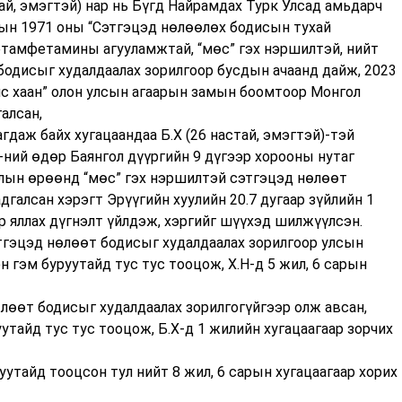
стай, эмэгтэй) нар нь Бүгд Найрамдах Турк Улсад амьдарч
-ын 1971 оны “Сэтгэцэд нөлөөлөх бодисын тухай
метамфетамины агууламжтай, “мөс” гэх нэршилтэй, нийт
бодисыг худалдаалах зорилгоор бусдын ачаанд дайж, 2023
ис хаан” олон улсын агаарын замын боомтоор Монгол
галсан,
гдаж байх хугацаандаа Б.Х (26 настай, эмэгтэй)-тэй
-ний өдөр Баянгол дүүргийн 9 дүгээр хорооны нутаг
длын өрөөнд “мөс” гэх нэршилтэй сэтгэцэд нөлөөт
дгалсан хэрэгт Эрүүгийн хуулийн 20.7 дугаар зүйлийн 1
аар яллах дүгнэлт үйлдэж, хэргийг шүүхэд шилжүүлсэн.
этгэцэд нөлөөт бодисыг худалдаалах зорилгоор улсын
н гэм буруутайд тус тус тооцож, Х.Н-д 5 жил, 6 сарын
өлөөт бодисыг худалдаалах зорилгогүйгээр олж авсан,
утайд тус тус тооцож, Б.Х-д 1 жилийн хугацаагаар зорчих
уутайд тооцсон тул нийт 8 жил, 6 сарын хугацаагаар хорих