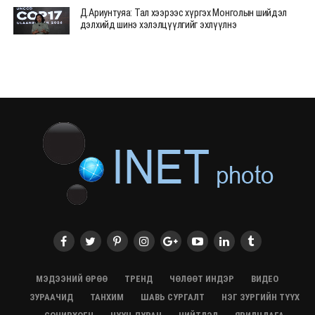
Д.Ариунтуяа: Тал хээрээс хүргэх Монголын шийдэл
дэлхийд шинэ хэлэлцүүлгийг эхлүүлнэ
28/07/2026, 12:09
СЭЛЭНГЭ: МОНЦАМЭ-гийн анхны мэдээ дамжуулсан
түүхэн байр хадгалагдаж байна
28/07/2026, 12:06
Монгол Улсад энэ оны эхний хагас жилд 417.6 мянган
жуулчин иржээ
28/07/2026, 12:04
ХӨВСГӨЛ Нутгийн зөвлөлөөс МУАЖ Д.Цэрэндарьзавт
2 өрөө байр олгоно
20/07/2026, 19:22
ХӨВСГӨЛ Нутгийн зөвлөлөөс МУАЖ Д.Цэрэндарьзавт
2 өрөө байр олгоно
20/07/2026, 19:21
Тажикистан Улсын Ерөнхийлөгч төрийн айлчлал
хийхээр хүрэлцэн ирлээ
МЭДЭЭНИЙ ӨРӨӨ
ТРЕНД
ЧӨЛӨӨТ ИНДЭР
ВИДЕО
20/07/2026, 19:19
ЗУРААЧИД
ТАНХИМ
ШАВЬ СУРГАЛТ
НЭГ ЗУРГИЙН ТҮҮХ
Испанийн шигшээ баг ДАШТ-д хоёр дахь удаагаа