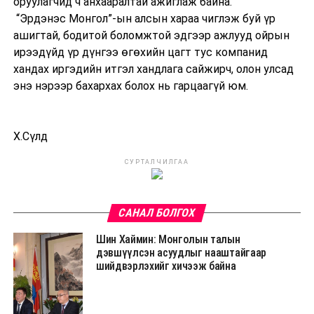
оруулагчид ч анхааралтай ажиглаж байна.
“Эрдэнэс Монгол”-ын алсын хараа чиглэж буй үр
ашигтай, бодитой боломжтой эдгээр ажлууд ойрын
ирээдүйд үр дүнгээ өгөхийн цагт тус компанид
хандах иргэдийн итгэл хандлага сайжирч, олон улсад
энэ нэрээр бахархах болох нь гарцаагүй юм.
Х.Сүлд
СУРТАЛЧИЛГАА
САНАЛ БОЛГОХ
Шин Хаймин: Монголын талын
дэвшүүлсэн асуудлыг нааштайгаар
шийдвэрлэхийг хичээж байна