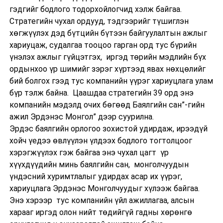
гэдгийг бодлого тодорхойлогчид хэлж байгаа.
Стратегийн чухал ордууд, тэдгээрийг түшиглэн
хөгжүүлэх дэд бүтцийн бүтээн байгуулалтын ажлыг
хариуцаж, судалгаа тооцоо гарган орд тус бүрийн
үнэлэх ажлыг гүйцэтгэх, иргэд төрийн мэдлийн бүх
ордынхоо үр шимийг зэрэг хүртээд явах нөхцөлийг
бий болгох гээд тус компанийн үүрэг хариуцлага улам
бүр тэлж байна. Цаашдаа стратегийн 39 орд энэ
компанийн мэдэлд очих бөгөөд Баялгийн сан”-гийн
ажил Эрдэнэс Монгол” дээр суурилна.
Эрдэс баялгийн орлогоо зохистой удирдаж, ирээдүй
хойч үедээ өвлүүлэн үлдээх бодлого тогтолцоог
хэрэгжүүлэх гэж байгаа энэ чухал цагт үр
хүүхдүүдийн минь баялгийн сан, монголчуудын
үндэсний хуримтлалыг удирдах асар их үүрэг,
хариуцлага Эрдэнэс Монголчуудыг хүлээж байгаа.
Энэ хэрээр тус компанийн үйл ажиллагаа, алсын
харааг иргэд олон нийт төдийгүй гадны хөрөнгө