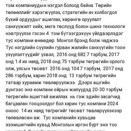
том компаниудын нэгдэл болоод байна. Төрийн
төлөөллийг хэрэгжүүлэх, стратегийн ач холбогдол
бүхий ордуудыг ашиглах, хөрөнгө оруулалт
санхүүжилт хийх, мега төслүүд болон шинэ технологи
нэвтрүүлэх гэсэн 4 том бүтээгдэхүүн үйлдвэрлэдэг
тус компани өнөөдөр Монгол брэнд болж чаджээ.
Тус нэгдлийн сүүлийн гурван жилийн санхүүгийн тоон
үзүүлэлтүүдийг үзвэл, 2016 онд 682.7 тэрбум, 2017
онд 1.4 их наяд, 2018 онд 75 тэрбум төгрөгийн орлого
олж, улсын төсөвт 2016 онд 104.7 тэрбум, 2017 онд
286 тэрбум, харин 2018 онд 13 тэрбум төгрөгийн
татвар хураамж төвлөрүүлжээ. Дээрх ашгийн
дүнгээс энэ компани ойрын жилүүдэд 20-30 тэрбум
төгрөгийн ашигтай ажиллах нь гэж эдийн засагчид
багцаалан тооцоолдог бол харин тус компани 2024
оноос 14 их наяд төгрөгийг төсөвт төвлөрүүлэхээр
төлөвлөсөн аж. Тус компанийн хувьцаа
эзэмшигчийн хувьд Монголын иргэн бүрт энэ тоо