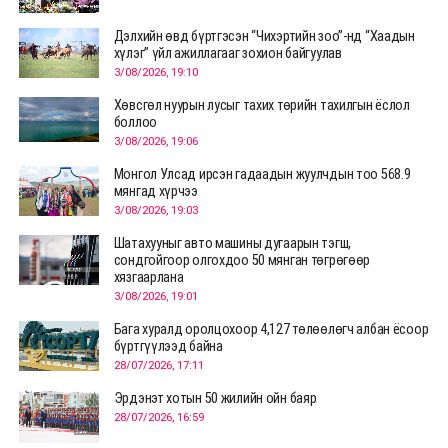
Дэлхийн өвд бүртгэсэн “Чихэртийн зоо”-нд “Хаадын
хүлэг” үйл ажиллагааг зохион байгуулав
3/08/2026, 19:10
Хөвсгөл нуурын лусыг тахих төрийн тахилгын ёслол
боллоо
3/08/2026, 19:06
Монгол Улсад ирсэн гадаадын жуулчдын тоо 568.9
мянгад хүрчээ
3/08/2026, 19:03
Шатахууныг авто машины дугаарын тэгш,
сондгойгоор олгохдоо 50 мянган төгрөгөөр
хязгаарлана
3/08/2026, 19:01
Бага хуралд оролцохоор 4,127 төлөөлөгч албан ёсоор
бүртгүүлээд байна
28/07/2026, 17:11
Эрдэнэт хотын 50 жилийн ойн баяр
28/07/2026, 16:59