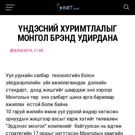
ҮНДЭСНИЙ ХУРИМТЛАЛЫГ
МОНГОЛ БРЭНД УДИРДАНА
8/04/2019, 11:03
Уул уурхайн салбар технологийн болон
үйлдвэрлэлийн үйл ажиллагаандаа дэлхийн
стандарт, дээд жишгийг шаардаж энэ хэрээр
Монголын төр энэ салбарт шинэ арга барилаар
ажиллах ёстой болж байна.
10 гаруй жилийн өмнө уул уурхай өндөр хөгжсөн
орнуудын жишгээр алсыг харж хэтийг төлөвлөн
“Эрдэнэс монгол” компанийг байгуулсан нь өдгөө
стратегийн 17 ордыг нэгтгэсэн Монголын хамгийн