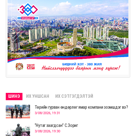
ШИНЭ
ИХ УНШСАН
ИХ СЭТГЭГДЭЛТЭЙ
Төрийн гурван өндөрлөг ямар компани эзэмшдэг вэ?
3/08/2026, 19:31
“Нутаг заагдсан” С.Зориг
3/08/2026, 19:30