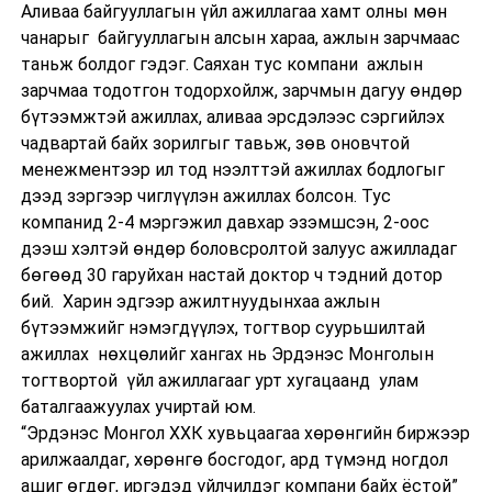
Аливаа байгууллагын үйл ажиллагаа хамт олны мөн
чанарыг байгууллагын алсын хараа, ажлын зарчмаас
таньж болдог гэдэг. Саяхан тус компани ажлын
зарчмаа тодотгон тодорхойлж, зарчмын дагуу өндөр
бүтээмжтэй ажиллах, аливаа эрсдэлээс сэргийлэх
чадвартай байх зорилгыг тавьж, зөв оновчтой
менежментээр ил тод нээлттэй ажиллах бодлогыг
дээд зэргээр чиглүүлэн ажиллах болсон. Тус
компанид 2-4 мэргэжил давхар эзэмшсэн, 2-оос
дээш хэлтэй өндөр боловсролтой залуус ажилладаг
бөгөөд 30 гаруйхан настай доктор ч тэдний дотор
бий. Харин эдгээр ажилтнуудынхаа ажлын
бүтээмжийг нэмэгдүүлэх, тогтвор суурьшилтай
ажиллах нөхцөлийг хангах нь Эрдэнэс Монголын
тогтвортой үйл ажиллагааг урт хугацаанд улам
баталгаажуулах учиртай юм.
“Эрдэнэс Монгол ХХК хувьцаагаа хөрөнгийн биржээр
арилжаалдаг, хөрөнгө босгодог, ард түмэнд ногдол
ашиг өгдөг, иргэдэд үйлчилдэг компани байх ёстой”