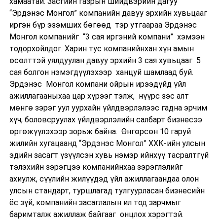
хамаатай. Засгийн газрын шийдвэрийн дагуу
“Эрдэнэс Монгол” компанийн давуу эрхийн хувьцааг
иргэн бүр эзэмших бөгөөд тэр утгаараа Эрдэнэс
Монгол компанийг “3 сая иргэний компани” хэмээн
тодорхойлдог. Харин тус компанийнхан хүн амын
өсөлттэй уялдуулан давуу эрхийн 3 сая хувьцааг 5
сая болгон нэмэгдүүлэхээр ханцуй шамлаад буй.
Эрдэнэс Монгол компани ойрын ирээдүйд үйл
ажиллагааныхаа цар хүрээг тэлж, нүүрс зэс алт
мөнгө зэрэг уул уурхайн үйлдвэрлэлээс гадна эрчим
хүч, боловсруулах үйлдвэрлэлийн салбарт бизнесээ
өргөжүүлэхээр зорьж байна. Өнгөрсөн 10 гаруй
жилийн хугацаанд “Эрдэнэс Монгол” ХХК-ийн улсын
эдийн засагт үзүүлсэн хувь нэмэр ийнхүү тасралтгүй
тэлэхийн зэрэгцээ компанийнхаа зэрэглэлийг
ахиулж, сүүлийн жилүүдэд үйл ажиллагаандаа олон
улсын стандарт, туршлагад тулгуурласан бизнесийн
ёс зүй, компанийн засаглалын ил тод зарчмыг
баримталж ажиллаж байгааг онцлох хэрэгтэй.