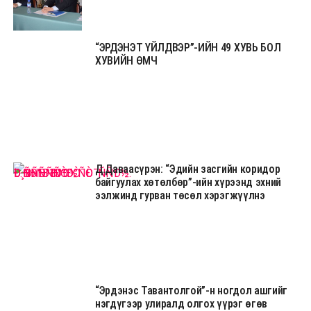
“ЭРДЭНЭТ ҮЙЛДВЭР”-ИЙН 49 ХУВЬ БОЛ
ХУВИЙН ӨМЧ
Д.Даваасүрэн: “Эдийн засгийн коридор
байгуулах хөтөлбөр”-ийн хүрээнд эхний
ээлжинд гурван төсөл хэрэгжүүлнэ
“Эрдэнэс Тавантолгой”-н ногдол ашгийг
нэгдүгээр улиралд олгох үүрэг өгөв