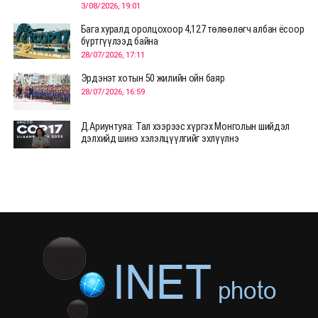
3/08/2026, 19:01
Бага хуралд оролцохоор 4,127 төлөөлөгч албан ёсоор
бүртгүүлээд байна
28/07/2026, 17:11
Эрдэнэт хотын 50 жилийн ойн баяр
28/07/2026, 16:59
Д.Ариунтуяа: Тал хээрээс хүргэх Монголын шийдэл
дэлхийд шинэ хэлэлцүүлгийг эхлүүлнэ
28/07/2026, 12:09
СЭЛЭНГЭ: МОНЦАМЭ-гийн анхны мэдээ дамжуулсан
түүхэн байр хадгалагдаж байна
28/07/2026, 12:06
Монгол Улсад энэ оны эхний хагас жилд 417.6 мянган
жуулчин иржээ
28/07/2026, 12:04
ХӨВСГӨЛ Нутгийн зөвлөлөөс МУАЖ Д.Цэрэндарьзавт
2 өрөө байр олгоно
20/07/2026, 19:22