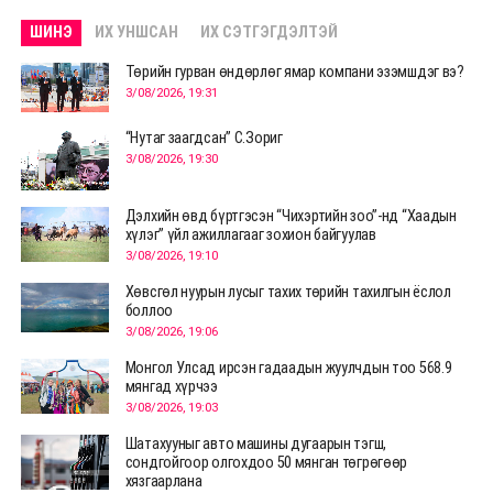
ШИНЭ
ИХ УНШСАН
ИХ СЭТГЭГДЭЛТЭЙ
Төрийн гурван өндөрлөг ямар компани эзэмшдэг вэ?
3/08/2026, 19:31
“Нутаг заагдсан” С.Зориг
3/08/2026, 19:30
Дэлхийн өвд бүртгэсэн “Чихэртийн зоо”-нд “Хаадын
хүлэг” үйл ажиллагааг зохион байгуулав
3/08/2026, 19:10
Хөвсгөл нуурын лусыг тахих төрийн тахилгын ёслол
боллоо
3/08/2026, 19:06
Монгол Улсад ирсэн гадаадын жуулчдын тоо 568.9
мянгад хүрчээ
3/08/2026, 19:03
Шатахууныг авто машины дугаарын тэгш,
сондгойгоор олгохдоо 50 мянган төгрөгөөр
хязгаарлана