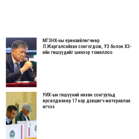
МГЗНХ-ны ерөнхийлөгчөөр
Л.Жаргалсайхан сонгогдож, УЗ болон ХЗ-
ийн гишүүдийг шинээр томиллоо
УИХ-ын гишүүний нөхөн сонгуульд
өрсөлдөхөөр 17 нэр дэвшигч материалаа
өгчээ