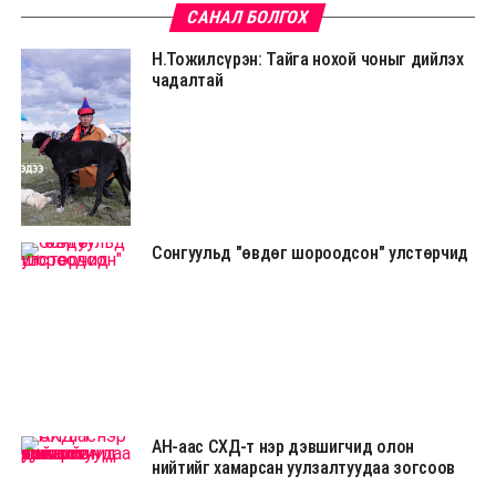
САНАЛ БОЛГОХ
Н.Тожилсүрэн: Тайга нохой чоныг дийлэх
чадалтай
Сонгуульд "өвдөг шороодсон" улстөрчид
АН-аас СХД-т нэр дэвшигчид олон
нийтийг хамарсан уулзалтуудаа зогсоов