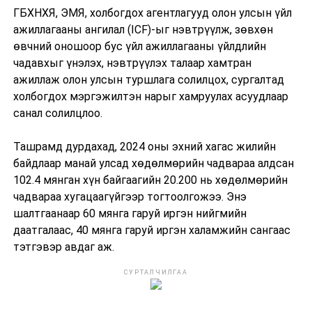
ГБХНХЯ, ЭМЯ, холбогдох агентлагууд олон улсын үйл
ажиллагааны ангилал (ICF)-ыг нэвтрүүлж, зөвхөн
өвчний оношоор бус үйл ажиллагааны үйлдлийн
чадавхыг үнэлэх, нэвтрүүлэх талаар хамтран
ажиллаж олон улсын туршлага солилцох, сургалтад
холбогдох мэргэжилтэн нарыг хамруулах асуудлаар
санал солилцлоо.
Ташрамд дурдахад, 2024 оны эхний хагас жилийн
байдлаар манай улсад хөдөлмөрийн чадвараа алдсан
102.4 мянган хүн байгаагийн 20.200 нь хөдөлмөрийн
чадвараа хугацаагүйгээр тогтоолгожээ. Энэ
шалтгаанаар 60 мянга гаруй иргэн нийгмийн
даатгалаас, 40 мянга гаруй иргэн халамжийн сангаас
тэтгэвэр авдаг аж.
СУРТАЛЧИЛГАА