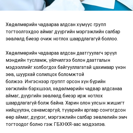
Хөдөлмөрийн чадвараа алдсан хүмүүс групп
тогтоолгохдоо аймаг дүүргийн мэргэжлийн салбар
зөвлөлд биеэр очиж нотлох шаардлагагүй боллоо.
Хөдөлмөрийн чадвараа алдсан даатгуулагч эрүүл
мэндийн тусламж, үйлчилгээ болон даатгалын
мэдээллийг холбогдох байгууллагатай цахимаар үнэн
зөв, шуурхай солилцох боломжтой
болжээ. Ингэснээр группт орсон хүн бүрийн
хөгжлийн бэрхшээл, хөдөлмөрийн чадвар алдсанаа
аймаг, дүүргийн зөвлөлд биеэр ирж нотлох
шаардлагагүй болж байна. Харин олон улсын жишигт
нийцүүлэн, санамсаргүй, түүврийн аргаар сонгогдсон
өөр аймаг, дүүрэг, мэргэжлийн салбар зөвлөлийн эмч
тогтоодог болно гэж ГБХНХЯ-аас мэдээлэв.