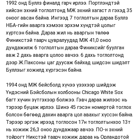
1992 онд Буллз финалд гарч ирлээ. Портлэндтэй
хийсэн эхний тоглолтонд МЖ эхний хагаст л гэхэд 35
оноог авсан байна. Ингээд 7 тоглолтын дараа Буллз
НБА-гийн аварга хэмээх эрхэм хүндтэй цолыг
хүртсэн байна. Дараа жил нь аваргын төлөө
Финикстэй таарч цувралуудад МЖ 41,0 оноо
дундажилж 6 тоглолтын дараа Финиксийг буулган
авж 2 дахь аварга цолоо авчээ. 6 дахь тоглолтонд
дээр Ж.Паксоны цаг дуусаж байхад шидсэн шидэлт
Буллзыг хожилд хүргэсэн байна.
1994 онд МЖ бейсболд хүчээ үзэхээр шийдэж
Үндэсний Бэйсболын холбооны Chicago White Sox
багт хүчин зүтгэхээр болжээ. Гэвч дараа жилээс нь
тэрээр буцаж ирлээ. Шинэ 45 гэсэн номертой тоглох
болсон бөгөөд дахин аварга цол авахыг хүссэн байна.
Тэрээр эргэж ирээд тоглосон 17н тоглолтынхоо 13т
нь хожиж 26,3 оноо дундажаар авчээ. ПО-н эхний
тойрогт Никстэй таарч хожиж дараа нь Орландотой