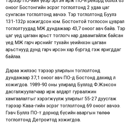
тэрээр ПО-ийн үеэр эргэн ирж ПО-н рекорд болох 63
оноог Бостонгийн эсрэг тоглолтонд 2 удаа цаг
сунгасан тоглолтонд авчээ. Тэр тоглолтонд Буулз
131-132р хожигдсон юм. Бостонтой тоглосон цуврал
тоглолтуудад МЖ дундажаар 43,7 оноог авч байв. Тэр
цаг үед цагаан арьст тоглогч нар давамгайлж байсан
үед МЖ гарч ирснийг тухайн үеийнхэн цагаан
арьстнууд дунд гарч ирсэн хар бүргэд гэж яригддаг
байлаа.
Дараа жилээс тэрээр улирлын тоглолтонд
дундажаар 37,1 оноог авч ПО-д Бостонд дахиад л
хожигдов. 1989-90 оны улиралд Буллзд Ф.Жэксон
дасгалжуулагчаар ирж алдарт гурвалжин
хамгаалалтыг хэрэгжүүлж улирлыг 55-27 дуусгаж
тэрээр Кава-гийн эсрэг тоглолтонд 69 оноог авчээ.
Гэвч Буллз ПО-т дорнод бүсийн аваргын төлөө
тоглолтонд Детроитод хожигдов.