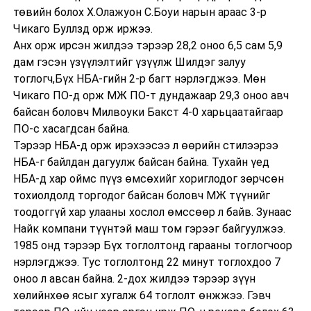
төвийн болох Х.Олажуон С.Боуи нарын араас 3-р
Чикаго Буллзд орж иржээ.
Анх орж ирсэн жилдээ тэрээр 28,2 оноо 6,5 сам 5,9
дам гэсэн үзүүлэлтийг үзүүлж Шилдэг залуу
тоглогч,Бүх НБА-гийн 2-р багт нэрлэгджээ. Мөн
Чикаго ПО-д орж МЖ ПО-т дундажаар 29,3 оноо авч
байсан боловч Милвоуки Бакст 4-0 харьцаатайгаар
ПО-с хасагдсан байна.
Тэрээр НБА-д орж ирэхээсээ л өөрийн стилээрээ
НБА-г байлдан дагуулж байсан байна. Тухайн үед
НБА-д хар оймс пүүз өмсөхийг хориглодог зөрчсөн
тохиолдолд торгодог байсан боловч МЖ түүнийг
тоодоггүй хар улааны хослол өмссөөр л байв. Зунаас
Найк компани түүнтэй маш том гэрээг байгуулжээ.
1985 онд тэрээр Бүх тоглолтонд гарааны тоглогчоор
нэрлэгджээ. Тус тоглолтонд 22 минут тоглохдоо 7
оноо л авсан байна. 2-дох жилдээ тэрээр зүүн
хөлийнхөө ясыг хугалж 64 тоглолт өнжжээ. Гэвч