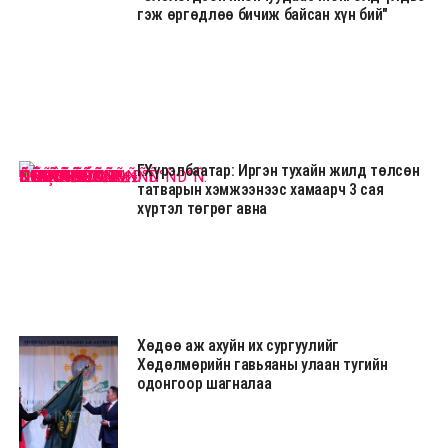
гэж өргөдлөө бичиж байсан хүн бий"
Г.Хүрэлбаатар: Иргэн тухайн жилд төлсөн
татварын хэмжээнээс хамаарч 3 сая
хүртэл төгрөг авна
Хөдөө аж ахуйн их сургуулийг
Хөдөлмөрийн гавьяаны улаан тугийн
одонгоор шагналаа