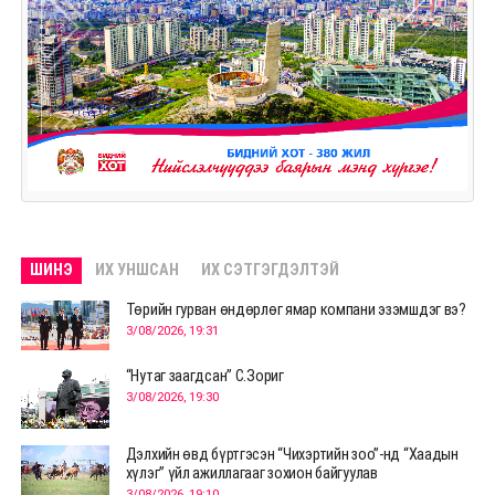
ШИНЭ
ИХ УНШСАН
ИХ СЭТГЭГДЭЛТЭЙ
Төрийн гурван өндөрлөг ямар компани эзэмшдэг вэ?
3/08/2026, 19:31
“Нутаг заагдсан” С.Зориг
3/08/2026, 19:30
Дэлхийн өвд бүртгэсэн “Чихэртийн зоо”-нд “Хаадын
хүлэг” үйл ажиллагааг зохион байгуулав
3/08/2026, 19:10