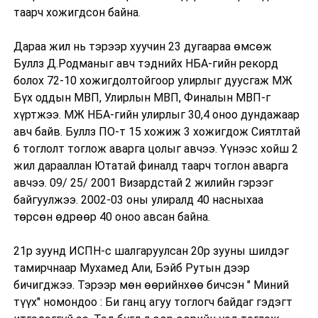
таарч хожигдсон байна.
Дараа жил нь тэрээр хуучин 23 дугаараа өмсөж
Буллз Д.Родманыг авч тэднийх НБА-гийн рекорд
болох 72-10 хожигдолтойгоор улирлыг дуусгаж МЖ
Бүх оддын МВП, Улирлын МВП, Финалын МВП-г
хүртжээ. МЖ НБА-гийн улирлыг 30,4 оноо дундажаар
авч байв. Буллз ПО-т 15 хожиж 3 хожигдож Сиятлтай
6 тоглолт тоглож аварга цолыг авчээ. Үүнээс хойш 2
жил дарааллан Ютатай финалд таарч тоглон аварга
авчээ. 09/ 25/ 2001 Визардстай 2 жилийн гэрээг
байгуулжээ. 2002-03 оны улиралд 40 насныхаа
төрсөн өдрөөр 40 оноо авсан байна.
21р зуунд ИСПН-с шалгаруулсан 20р зууны шилдэг
тамирчнаар Мухамед Али, Бэйб Рутын дээр
бичигджээ. Тэрээр мөн өөрийнхөө бичсэн " Миний
түүх" номондоо : Би ганц агуу тоглогч байдаг гэдэгт