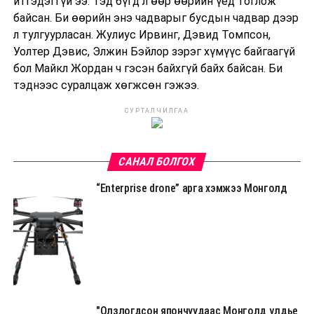
итгэдэггүй ээ. Тэд бүгд л өөр өөрийн үед тоглож
байсан. Би өөрийн энэ чадварыг бусдын чадвар дээр
л тулгуурласан. Жулиус Ирвинг, Дэвид Томпсон,
Уолтер Дэвис, Элжин Бэйлор зэрэг хүмүүс байгаагүй
бол Майкл Жордан ч гэсэн байхгүй байх байсан. Би
тэднээс суралцаж хөгжсөн гэжээ.
СУРТАЛЧИЛГАА
САНАЛ БОЛГОХ
“Enterprise drone” арга хэмжээ Монголд
"Олзлогдсон япончуудаас Монголд үлдье