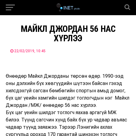
МАЙКЛ ДЖОРДАН 56 НАС
ХҮРЛЭЭ
22/02/2019, 10:45
Өнөөдөр Майкл Джорданы төрсөн өдөр. 1990-ээд
оны дэлхийн бүх хөвгүүдийн шүтээн байсан гэхэд
хилсдэхгүй сагсан бөмбөгийн спортын амьд домог,
бүх цаг үеийн хамгийн шилдэг тоглогчдын нэг Майкл
Джордан /МЖ/ өнөөдөр 56 нас хүрлээ.
Бүх цаг үеийн шилдэг тоглогч яахав аргагүй МЖ
билээ. Түүнд сагсчин хүнд байх бүх ур чадвар авъяас
чадвар түүнд заяажээ. Тэрээр Лэнигийн ахлах
сургуульд ороход 170 гарантай шинэхэн тоглогч