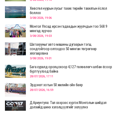
Хөвсгөл нуурын лусыг тахих төрийн тахилгын ёслол
боллоо
3/08/2026, 19:06
Монгол Улсад ирсэн гадаадын жуулчдын тоо 568.9
мянгад хүрчээ
3/08/2026, 19:03
Шатахууныг авто машины дугаарын тэгш,
сондгойгоор олгохдоо 50 мянган төгрөгөөр
хязгаарлана
3/08/2026, 19:01
Бага хуралд оролцохоор 4,127 төлөөлөгч албан ёсоор
бүртгүүлээд байна
28/07/2026, 17:11
Эрдэнэт хотын 50 жилийн ойн баяр
28/07/2026, 16:59
Д.Ариунтуяа: Тал хээрээс хүргэх Монголын шийдэл
дэлхийд шинэ хэлэлцүүлгийг эхлүүлнэ
28/07/2026, 12:09