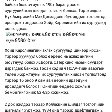
байсан боловч зун нь 190т бараг дөхөж
сургуулийнхаа шилдэг тоглогч болжээ.Тэр жилдээ
Бүх Америкийн МакДоналдсын бүх оддын тоглолтод
оролцож тэндээсээ Хойд Каролинагийн их сургуульд
сонгогджээ.
Хойд Каролинагийн ахлах сургуульд шинээр ирсэн
тэрээр хууччуул болох өөрөөс нь ахлах ангийн
оюутнууд болох Ж.Ворти, С.Перкинс нарын сүүдэрт
дарагдаж байжээ. Гэсэн хэдий ч НСАА-гийн аваргын
төлөө Жоржтауны их сургуультай хийсэн тоглолтонд
тэрээр 16 оноо 9 сам авч өөрийн ирээдүйн
өрсөлдөгч болох П.Юингийн өөдөөс хожлын
бөмбөгийг хийж 62-63р хожижээ.
2 дох жилдээ тэрээр Коллежийн шилдэг тоглогчийн
шагналыг хүртжээ. 1984 онд тэрээр драфтлагдаж 2