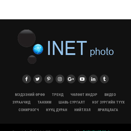
СЭЛЭНГЭ: МОНЦАМЭ-гийн анхны мэдээ дамжуулсан
түүхэн байр хадгалагдаж байна
28/07/2026, 12:06
Монгол Улсад энэ оны эхний хагас жилд 417.6 мянган
жуулчин иржээ
28/07/2026, 12:04
ХӨВСГӨЛ Нутгийн зөвлөлөөс МУАЖ Д.Цэрэндарьзавт
2 өрөө байр олгоно
20/07/2026, 19:22
ХӨВСГӨЛ Нутгийн зөвлөлөөс МУАЖ Д.Цэрэндарьзавт
2 өрөө байр олгоно
20/07/2026, 19:21
Тажикистан Улсын Ерөнхийлөгч төрийн айлчлал
хийхээр хүрэлцэн ирлээ
МЭДЭЭНИЙ ӨРӨӨ
ТРЕНД
ЧӨЛӨӨТ ИНДЭР
ВИДЕО
20/07/2026, 19:19
ЗУРААЧИД
ТАНХИМ
ШАВЬ СУРГАЛТ
НЭГ ЗУРГИЙН ТҮҮХ
Испанийн шигшээ баг ДАШТ-д хоёр дахь удаагаа
СОНИРХОГЧ
НУУЦ ДУРАН
НИЙТЛЭЛ
ЯРИЛЦЛАГА
түрүүллээ
20/07/2026, 16:22
“Монгол бахархал-Адууны соёл” гэрэл зургийн